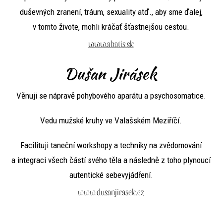
duševných zranení, tráum, sexuality atď., aby sme ďalej,
v tomto živote, mohli kráčať šťastnejšou cestou.
www.abatis.sk
Dušan Jirásek
Věnuji se nápravě pohybového aparátu a psychosomatice.
Vedu mužské kruhy ve Valašském Meziříčí.
Facilituji taneční workshopy a techniky na zvědomování
a integraci všech částí svého těla a následně z toho plynoucí
autentické sebevyjádření.
www.dusanjirasek.cz