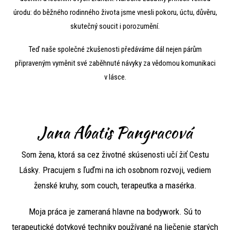
úrodu: do běžného rodinného života jsme vnesli pokoru, úctu, důvěru,
skutečný soucit i porozumění.
Teď naše společné zkušenosti předáváme dál nejen párům
připraveným vyměnit své zaběhnuté návyky za vědomou komunikaci
v lásce.
Jana Abatis Pangracová
Som žena, ktorá sa cez životné skúsenosti učí žiť Cestu
Lásky. Pracujem s ľuďmi na ich osobnom rozvoji, vediem
ženské kruhy, som couch, terapeutka a masérka.
Moja práca je zameraná hlavne na bodywork. Sú to
terapeutické dotykové techniky používané na liečenie starých